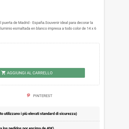
al puerta de Madrid - España.Souvenir ideal para decorar la
luminio esmaltada en blanco impresa a todo color de 14 x 6
shopping_cart
AGGIUNGI AL CARRELLO
PINTEREST
 utilizzano i più elevati standard di sicurezza)
la los pedidos por encima de 40€)