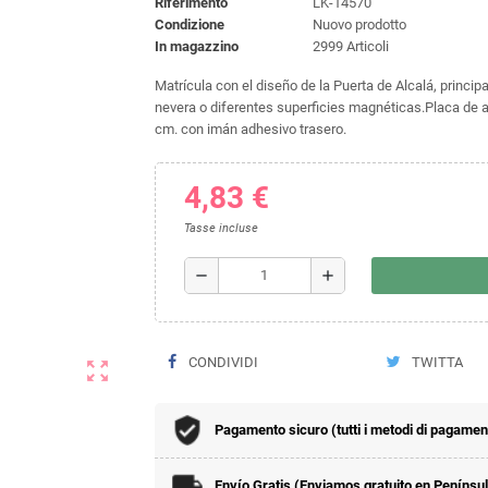
Riferimento
LK-14570
Condizione
Nuovo prodotto
In magazzino
2999 Articoli
Matrícula con el diseño de la Puerta de Alcalá, princip
nevera o diferentes superficies magnéticas.Placa de a
cm. con imán adhesivo trasero.
4,83 €
Tasse incluse
remove
add
CONDIVIDI
TWITTA
zoom_out_map
Pagamento sicuro (tutti i metodi di pagamento
Envío Gratis (Enviamos gratuito en Penínsu