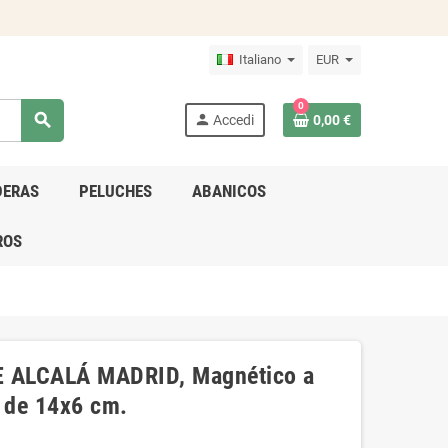
Italiano
EUR
0
search
person
Accedi
0,00 €
DERAS
PELUCHES
ABANICOS
ROS
 ALCALÁ MADRID, Magnético a
o de 14x6 cm.