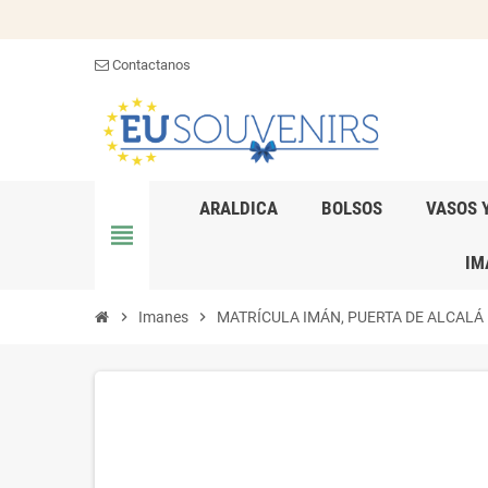
Contactanos
ARALDICA
BOLSOS
VASOS 
view_headline
IM
chevron_right
Imanes
chevron_right
MATRÍCULA IMÁN, PUERTA DE ALCALÁ MAD