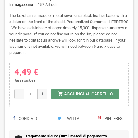
In magazzino
152 Articoli
The keychain is made of metal sewn on a black leather base, with a
sticker on the front of the shield. Personalized Surname - HERREROS
- We have a database of approximately 15,000 Hispanic surnames at
your disposal. If you do not find yours on the list, please do not
hesitate to contact us and we will look for it in our database. If your
last name is not available, we will need between 5 and 7 days to
prepare it.
4,49 €
Tasse incluse
shopping_cart
remove
add
AGGIUNGI AL CARRELLO
CONDIVIDI
TWITTA
PINTEREST
Pagamento sicuro (tutti i metodi di pagamento