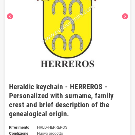
chevron_left
chevron_right
Heraldic keychain - HERREROS -
Personalized with surname, family
crest and brief description of the
genealogical origin.
Riferimento
HRLD-HERREROS
Condizione
Nuovo prodotto