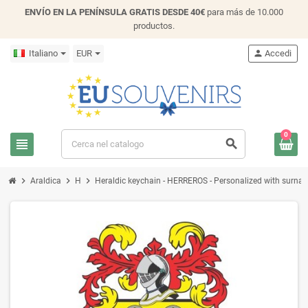
ENVÍO EN LA PENÍNSULA GRATIS DESDE 40€
para más de 10.000
productos.
Italiano
EUR
person
Accedi
0
view_headline
search
chevron_right
chevron_right
chevron_right
Araldica
H
Heraldic keychain - HERREROS - Personalized with surname,