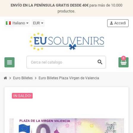
ENVÍO EN LA PENÍNSULA GRATIS DESDE 40€
para más de 10.000
productos.
Italiano
EUR
person
Accedi
0
view_headline
search
chevron_right
chevron_right
Euro Billetes
Euro Billetes Plaza Virgen de Valencia
IN SALDO!