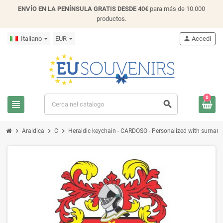
ENVÍO EN LA PENÍNSULA GRATIS DESDE 40€
para más de 10.000
productos.
Italiano
EUR
person
Accedi
0
view_headline
search
chevron_right
chevron_right
chevron_right
Araldica
C
Heraldic keychain - CARDOSO - Personalized with surname, 