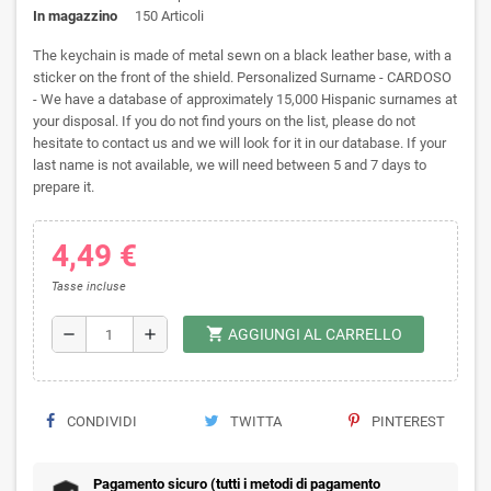
In magazzino
150 Articoli
The keychain is made of metal sewn on a black leather base, with a
sticker on the front of the shield. Personalized Surname - CARDOSO
- We have a database of approximately 15,000 Hispanic surnames at
your disposal. If you do not find yours on the list, please do not
hesitate to contact us and we will look for it in our database. If your
last name is not available, we will need between 5 and 7 days to
prepare it.
4,49 €
Tasse incluse
shopping_cart
remove
add
AGGIUNGI AL CARRELLO
CONDIVIDI
TWITTA
PINTEREST
Pagamento sicuro (tutti i metodi di pagamento