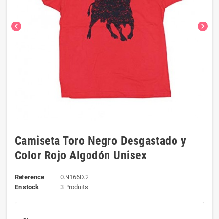
chevron_left
chevron_right
Camiseta Toro Negro Desgastado y
Color Rojo Algodón Unisex
Référence
0.N166D.2
En stock
3 Produits