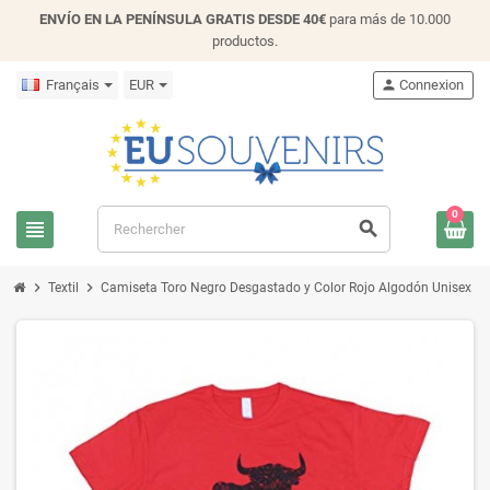
ENVÍO EN LA PENÍNSULA GRATIS DESDE 40€
para más de 10.000
productos.
Français
EUR
person
Connexion
0
view_headline
search
chevron_right
chevron_right
Textil
Camiseta Toro Negro Desgastado y Color Rojo Algodón Unisex