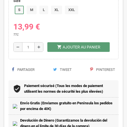
Size
S
M
L
XL
XXL
13,99 €
TTC
shopping_cart
remove
add
AJOUTER AU PANIER
PARTAGER
TWEET
PINTEREST
Paiement sécurisé (Tous les modes de paiement
utilisent les normes de sécurité les plus élevées)
Envío Gratis (Enviamos gratuito en Península los pedidos
por encima de 40€)
Devolución de Dinero (Garantizamos la devolución del
dinero en el límite de 30 días de la compra)