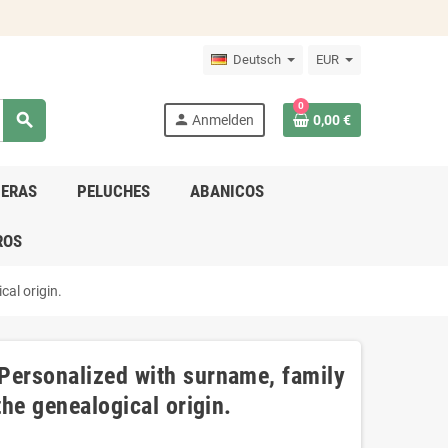
Deutsch
EUR
0
search
person
Anmelden
0,00 €
DERAS
PELUCHES
ABANICOS
ROS
cal origin.
Personalized with surname, family
the genealogical origin.