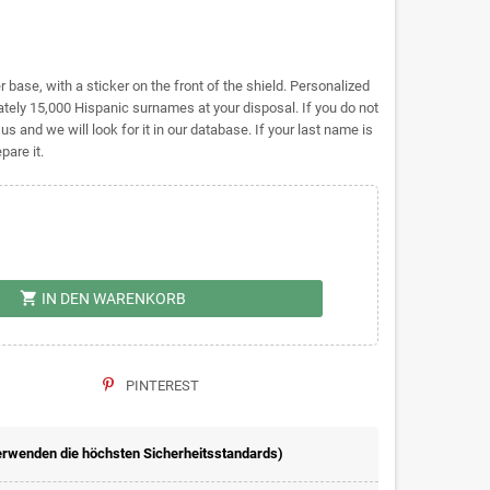
base, with a sticker on the front of the shield. Personalized
ly 15,000 Hispanic surnames at your disposal. If you do not
 us and we will look for it in our database. If your last name is
pare it.
shopping_cart
IN DEN WARENKORB
PINTEREST
erwenden die höchsten Sicherheitsstandards)