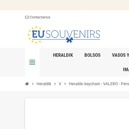
Contactanos
HERALDIK
BOLSOS
VASOS 
view_headline
IM
chevron_right
Heraldik
chevron_right
V
chevron_right
Heraldic keychain - VALERO - Perso