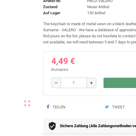
Artikel-Nr.
HRLD-VALERO
Zustand
Neuer Artikel
Auf Lager
150 Artikel
The keychain is made of metal sewn on a black leather 
Surname - VALERO - We have a database of approximate
find yours on the list, please do not hesitate to contact
not available, we will need between 5 and 7 days to pre
4,49 €
Bruttopreis
remove
add
zoom_out_map
TEILEN
TWEET
Sichere Zahlung (Alle Zahlungsmethoden v