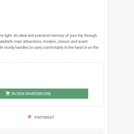
ery light. An ideal and practical memory of your trip through
Madrid's main attractions, modern, classic and avant-
 sturdy handles to carry comfortably in the hand or on the
shopping_cart
IN DEN WARENKORB
PINTEREST