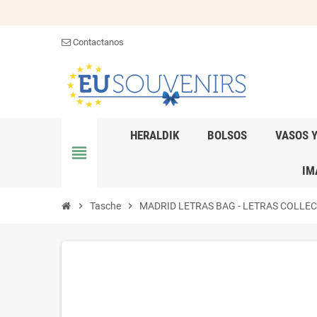
Contactanos
HERALDIK
BOLSOS
VASOS 
view_headline
IM
chevron_right
Tasche
chevron_right
MADRID LETRAS BAG - LETRAS COLLECTI