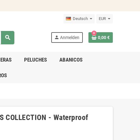
Deutsch
EUR
0
search
person
Anmelden
0,00 €
DERAS
PELUCHES
ABANICOS
ROS
 COLLECTION - Waterproof