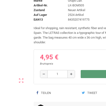
Marke
Grupo L&K
Artikel-Nr.
LK-BOM505
Zustand
Neuer Artikel
Auf Lager
2524 Artikel
EAN13
8435207419775
Ideal for shopping, rain resistant, synthetic fiber and v
Spain. The LETRAS collection is a typographic tour of 
garde. The bag measures 40 cm wide x 36 cm high, with
shoulder.
4,95 €
Bruttopreis
remove
add
zoom_out_map
TEILEN
TWEET