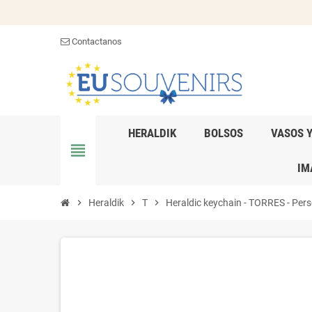
Contactanos
HERALDIK
BOLSOS
VASOS 
view_headline
IM
chevron_right
Heraldik
chevron_right
T
chevron_right
Heraldic keychain - TORRES - Perso