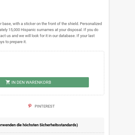
base, with a sticker on the front of the shield. Personalized
ely 15,000 Hispanic surnames at your disposal. If you do
act us and we will look for it in our database. If your last
s to prepare it.
shopping_cart
IN DEN WARENKORB
PINTEREST
erwenden die höchsten Sicherheitsstandards)