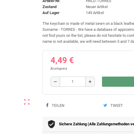
Artikel-Nr.
HRLD-TORRES
Zustand
Neuer Artikel
Auf Lager
149 Artikel
The keychain is made of metal sewn on a black leather 
Surname - TORRES - We have a database of approximat
not find yours on the list, please do not hesitate to cont
name is not available, we will need between 5 and 7 day
4,49 €
Bruttopreis
remove
add
zoom_out_map
TEILEN
TWEET
Sichere Zahlung (Alle Zahlungsmethoden v