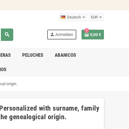
Deutsch
EUR
0
search
person
Anmelden
0,00 €
DERAS
PELUCHES
ABANICOS
ROS
cal origin.
Personalized with surname, family
the genealogical origin.