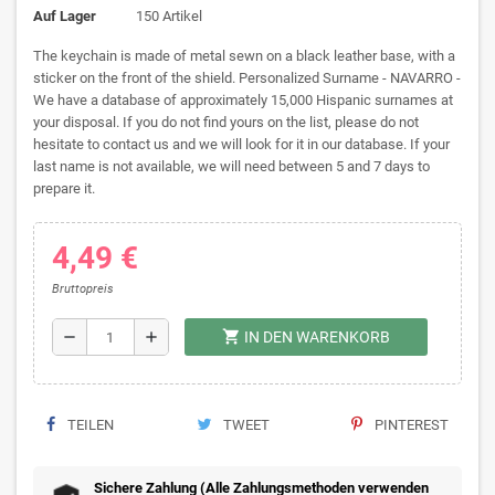
Auf Lager
150 Artikel
The keychain is made of metal sewn on a black leather base, with a
sticker on the front of the shield. Personalized Surname - NAVARRO -
We have a database of approximately 15,000 Hispanic surnames at
your disposal. If you do not find yours on the list, please do not
hesitate to contact us and we will look for it in our database. If your
last name is not available, we will need between 5 and 7 days to
prepare it.
4,49 €
Bruttopreis
shopping_cart
remove
add
IN DEN WARENKORB
TEILEN
TWEET
PINTEREST
Sichere Zahlung (Alle Zahlungsmethoden verwenden