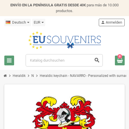
ENVÍO EN LA PENÍNSULA GRATIS DESDE 40€
para más de 10.000
productos.
Deutsch
EUR
person
Anmelden
0
view_headline
search
chevron_right
chevron_right
chevron_right
Heraldik
N
Heraldic keychain - NAVARRO - Personalized with surname, 