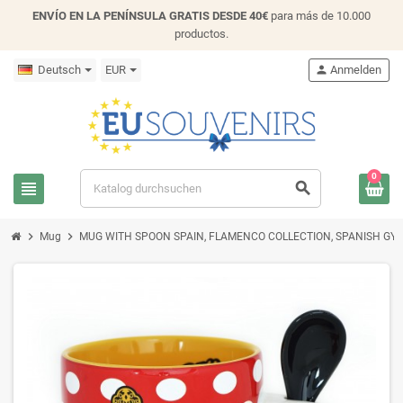
ENVÍO EN LA PENÍNSULA GRATIS DESDE 40€
para más de 10.000
productos.
Deutsch
EUR
person
Anmelden
0
view_headline
search
chevron_right
chevron_right
Mug
MUG WITH SPOON SPAIN, FLAMENCO COLLECTION, SPANISH GYPSY - 3