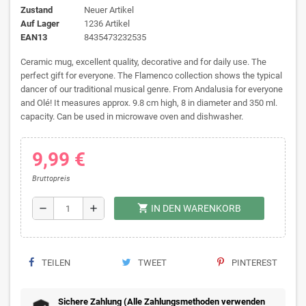
Zustand
Neuer Artikel
Auf Lager
1236 Artikel
EAN13
8435473232535
Ceramic mug, excellent quality, decorative and for daily use. The
perfect gift for everyone. The Flamenco collection shows the typical
dancer of our traditional musical genre. From Andalusia for everyone
and Olé! It measures approx. 9.8 cm high, 8 in diameter and 350 ml.
capacity. Can be used in microwave oven and dishwasher.
9,99 €
Bruttopreis
shopping_cart
remove
add
IN DEN WARENKORB
TEILEN
TWEET
PINTEREST
Sichere Zahlung (Alle Zahlungsmethoden verwenden