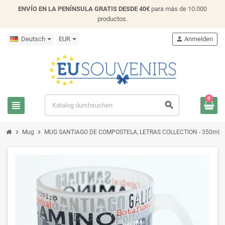
ENVÍO EN LA PENÍNSULA GRATIS DESDE 40€
para más de 10.000
productos.
Deutsch
EUR
person
Anmelden
0
view_headline
search
chevron_right
chevron_right
Mug
MUG SANTIAGO DE COMPOSTELA, LETRAS COLLECTION - 350ml, GL