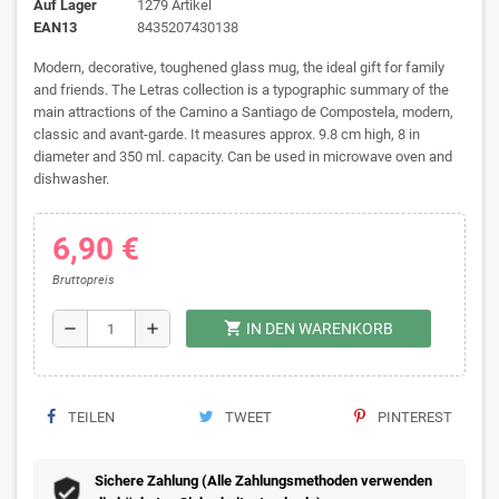
Auf Lager
1279 Artikel
EAN13
8435207430138
Modern, decorative, toughened glass mug, the ideal gift for family
and friends. The Letras collection is a typographic summary of the
main attractions of the Camino a Santiago de Compostela, modern,
classic and avant-garde. It measures approx. 9.8 cm high, 8 in
diameter and 350 ml. capacity. Can be used in microwave oven and
dishwasher.
6,90 €
Bruttopreis
shopping_cart
remove
add
IN DEN WARENKORB
TEILEN
TWEET
PINTEREST
Sichere Zahlung (Alle Zahlungsmethoden verwenden