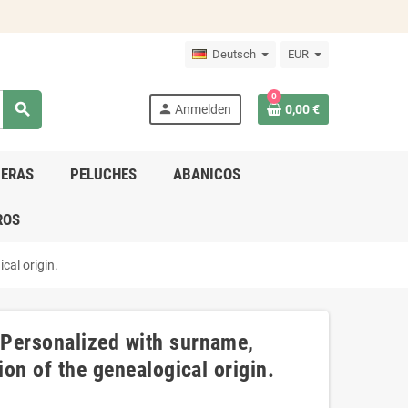
Deutsch
EUR
0
search
person
Anmelden
0,00 €
DERAS
PELUCHES
ABANICOS
ROS
cal origin.
 Personalized with surname,
ion of the genealogical origin.