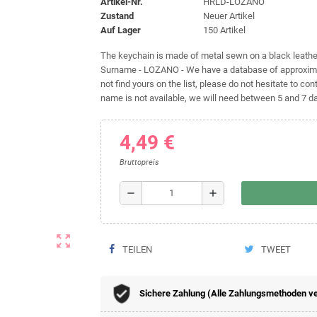
Artikel-Nr.
HRLD-LOZANO
Zustand
Neuer Artikel
Auf Lager
150 Artikel
The keychain is made of metal sewn on a black leather 
Surname - LOZANO - We have a database of approximat
not find yours on the list, please do not hesitate to cont
name is not available, we will need between 5 and 7 day
4,49 €
Bruttopreis
remove
add
zoom_out_map
TEILEN
TWEET
Sichere Zahlung (Alle Zahlungsmethoden v