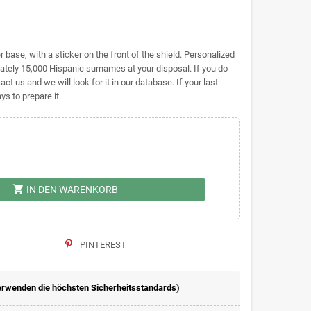
base, with a sticker on the front of the shield. Personalized
ely 15,000 Hispanic surnames at your disposal. If you do
act us and we will look for it in our database. If your last
s to prepare it.
shopping_cart
IN DEN WARENKORB
PINTEREST
erwenden die höchsten Sicherheitsstandards)