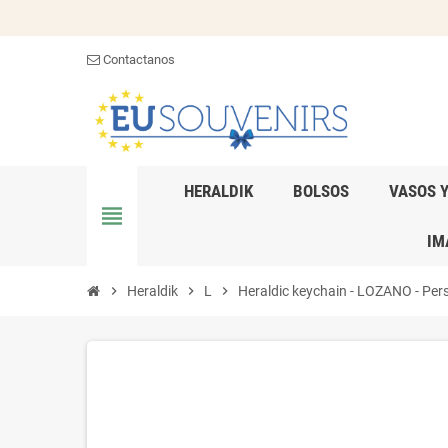
Contactanos
HERALDIK
BOLSOS
VASOS 
view_headline
IM
chevron_right
Heraldik
chevron_right
L
chevron_right
Heraldic keychain - LOZANO - Perso