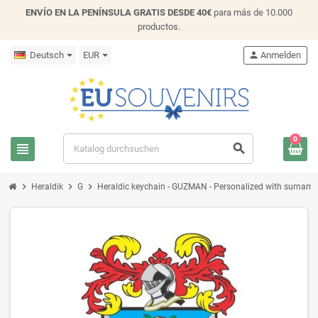
ENVÍO EN LA PENÍNSULA GRATIS DESDE 40€
para más de 10.000
productos.
Deutsch
EUR
person
Anmelden
0
view_headline
search
chevron_right
chevron_right
chevron_right
Heraldik
G
Heraldic keychain - GUZMAN - Personalized with surname, f