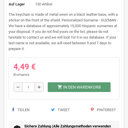
Auf Lager
150 Artikel
The keychain is made of metal sewn on a black leather base, with a
sticker on the front of the shield. Personalized Surname - GUZMAN -
We have a database of approximately 15,000 Hispanic surnames at
your disposal. If you do not find yours on the list, please do not
hesitate to contact us and we will look for it in our database. If your
last name is not available, we will need between 5 and 7 days to
prepare it.
4,49 €
Bruttopreis
shopping_cart
remove
add
IN DEN WARENKORB
TEILEN
TWEET
PINTEREST
Sichere Zahlung (Alle Zahlungsmethoden verwenden