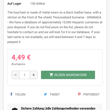
Auf Lager
150 Artikel
The keychain is made of metal sewn on a black leather base, with a
sticker on the front of the shield. Personalized Surname - GRANADA
- We have a database of approximately 15,000 Hispanic surnames at
your disposal. If you do not find yours on the list, please do not
hesitate to contact us and we will look for it in our database. If your
last name is not available, we will need between 5 and 7 days to
prepare it.
4,49 €
Bruttopreis
shopping_cart
remove
add
IN DEN WARENKORB
TEILEN
TWEET
PINTEREST
Sichere Zahlung (Alle Zahlungsmethoden verwenden