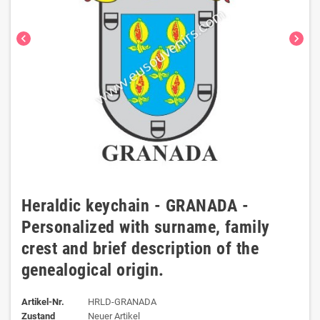
chevron_left
chevron_right
Heraldic keychain - GRANADA -
Personalized with surname, family
crest and brief description of the
genealogical origin.
Artikel-Nr.
HRLD-GRANADA
Zustand
Neuer Artikel