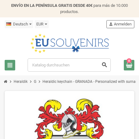
ENVÍO EN LA PENÍNSULA GRATIS DESDE 40€
para más de 10.000
productos.
Deutsch
EUR
person
Anmelden
0
view_headline
search
chevron_right
chevron_right
chevron_right
Heraldik
G
Heraldic keychain - GRANADA - Personalized with surname, 