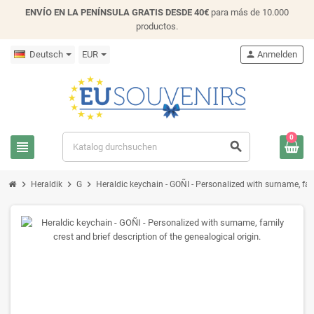
ENVÍO EN LA PENÍNSULA GRATIS DESDE 40€
para más de 10.000
productos.
Deutsch
EUR
person
Anmelden
0
view_headline
search
chevron_right
chevron_right
chevron_right
Heraldik
G
Heraldic keychain - GOÑI - Personalized with surname, fami