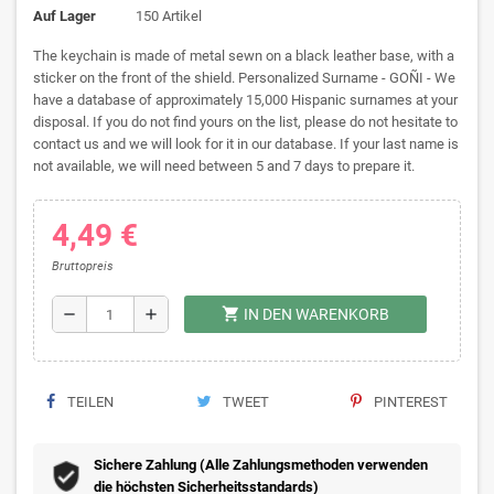
Auf Lager
150 Artikel
The keychain is made of metal sewn on a black leather base, with a
sticker on the front of the shield. Personalized Surname - GOÑI - We
have a database of approximately 15,000 Hispanic surnames at your
disposal. If you do not find yours on the list, please do not hesitate to
contact us and we will look for it in our database. If your last name is
not available, we will need between 5 and 7 days to prepare it.
4,49 €
Bruttopreis
shopping_cart
remove
add
IN DEN WARENKORB
TEILEN
TWEET
PINTEREST
Sichere Zahlung (Alle Zahlungsmethoden verwenden
die höchsten Sicherheitsstandards)