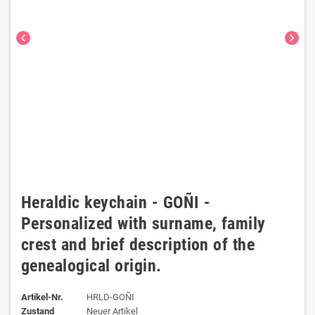
chevron_left
chevron_right
Heraldic keychain - GOÑI -
Personalized with surname, family
crest and brief description of the
genealogical origin.
Artikel-Nr.
HRLD-GOÑI
Zustand
Neuer Artikel