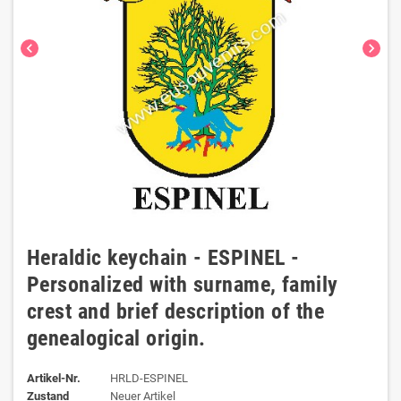
chevron_left
chevron_right
Heraldic keychain - ESPINEL -
Personalized with surname, family
crest and brief description of the
genealogical origin.
Artikel-Nr.
HRLD-ESPINEL
Zustand
Neuer Artikel