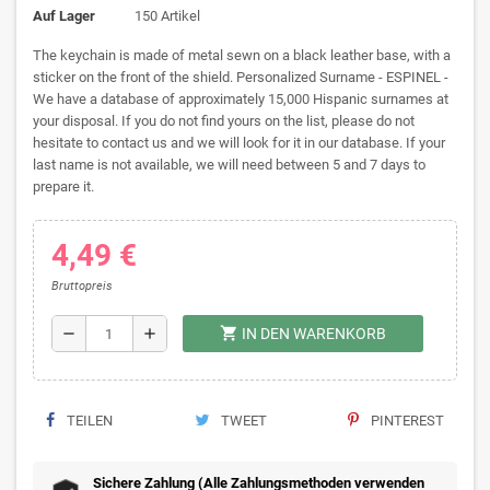
Auf Lager
150 Artikel
The keychain is made of metal sewn on a black leather base, with a
sticker on the front of the shield. Personalized Surname - ESPINEL -
We have a database of approximately 15,000 Hispanic surnames at
your disposal. If you do not find yours on the list, please do not
hesitate to contact us and we will look for it in our database. If your
last name is not available, we will need between 5 and 7 days to
prepare it.
4,49 €
Bruttopreis
shopping_cart
remove
add
IN DEN WARENKORB
TEILEN
TWEET
PINTEREST
Sichere Zahlung (Alle Zahlungsmethoden verwenden