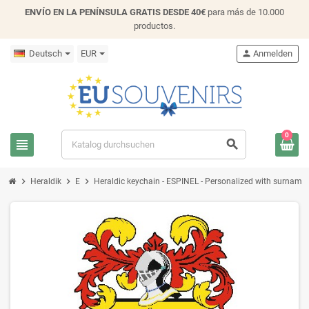
ENVÍO EN LA PENÍNSULA GRATIS DESDE 40€
para más de 10.000
productos.
Deutsch
EUR
person
Anmelden
0
view_headline
search
chevron_right
chevron_right
chevron_right
Heraldik
E
Heraldic keychain - ESPINEL - Personalized with surname, f