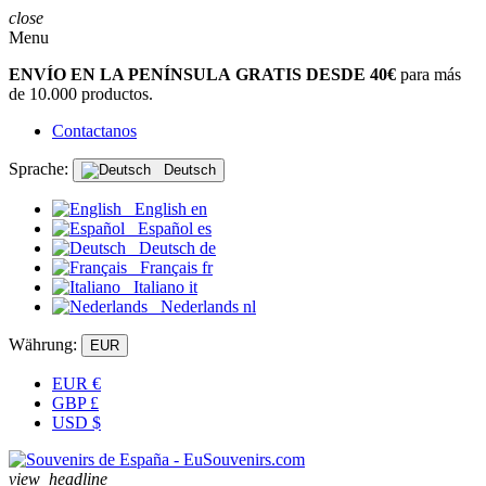
close
Menu
ENVÍO EN LA PENÍNSULA GRATIS DESDE 40€
para más
de 10.000 productos.
Contactanos
Sprache:
Deutsch
English
en
Español
es
Deutsch
de
Français
fr
Italiano
it
Nederlands
nl
Währung:
EUR
EUR
€
GBP
£
USD
$
view_headline