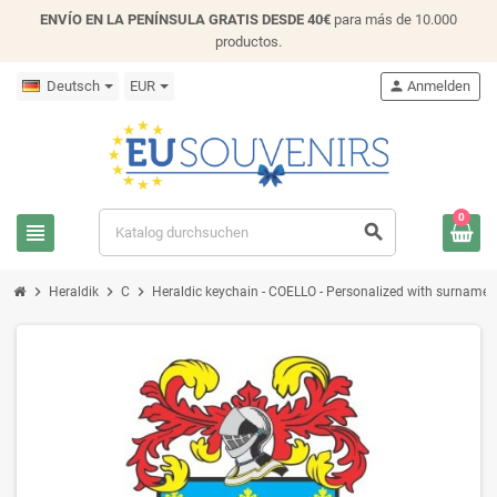
ENVÍO EN LA PENÍNSULA GRATIS DESDE 40€
para más de 10.000
productos.
Deutsch
EUR
person
Anmelden
0
view_headline
search
chevron_right
chevron_right
chevron_right
Heraldik
C
Heraldic keychain - COELLO - Personalized with surname, fa