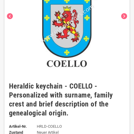
chevron_left
chevron_right
Heraldic keychain - COELLO -
Personalized with surname, family
crest and brief description of the
genealogical origin.
Artikel-Nr.
HRLD-COELLO
Zustand
Neuer Artikel