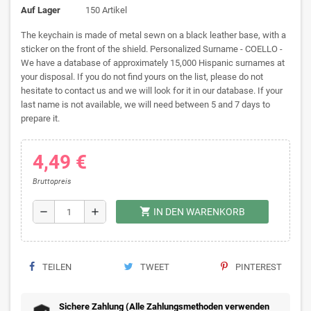
Auf Lager
150 Artikel
The keychain is made of metal sewn on a black leather base, with a
sticker on the front of the shield. Personalized Surname - COELLO -
We have a database of approximately 15,000 Hispanic surnames at
your disposal. If you do not find yours on the list, please do not
hesitate to contact us and we will look for it in our database. If your
last name is not available, we will need between 5 and 7 days to
prepare it.
4,49 €
Bruttopreis
shopping_cart
remove
add
IN DEN WARENKORB
TEILEN
TWEET
PINTEREST
Sichere Zahlung (Alle Zahlungsmethoden verwenden