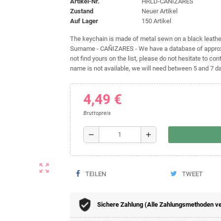
Artikel-Nr.
HRLD-CAÑIZARES
Zustand
Neuer Artikel
Auf Lager
150 Artikel
The keychain is made of metal sewn on a black leather 
Surname - CAÑIZARES - We have a database of approxi
not find yours on the list, please do not hesitate to cont
name is not available, we will need between 5 and 7 day
4,49 €
Bruttopreis
remove
add
zoom_out_map
TEILEN
TWEET
Sichere Zahlung (Alle Zahlungsmethoden v