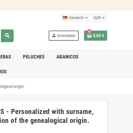
Deutsch
EUR
0
search
person
Anmelden
0,00 €
DERAS
PELUCHES
ABANICOS
ROS
ogical origin.
S - Personalized with surname,
ion of the genealogical origin.