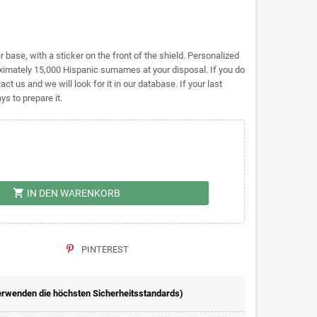
base, with a sticker on the front of the shield. Personalized
mately 15,000 Hispanic surnames at your disposal. If you do
act us and we will look for it in our database. If your last
s to prepare it.
shopping_cart
IN DEN WARENKORB
PINTEREST
erwenden die höchsten Sicherheitsstandards)