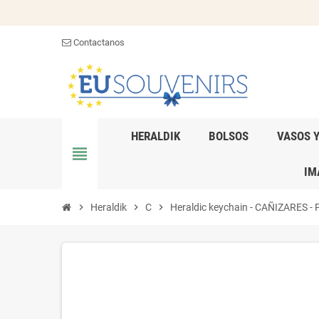
Contactanos
HERALDIK
BOLSOS
VASOS 
view_headline
IM
chevron_right
Heraldik
chevron_right
C
chevron_right
Heraldic keychain - CAÑIZARES - Pe