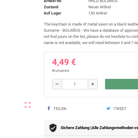
Artikel-Nr.
HRLD-BOLAÑOS
Zustand
Neuer Artikel
Auf Lager
150 Artikel
The keychain is made of metal sewn on a black leather 
Surname - BOLAÑOS - We have a database of approxima
not find yours on the list, please do not hesitate to cont
name is not available, we will need between 5 and 7 day
4,49 €
Bruttopreis
remove
add
zoom_out_map
TEILEN
TWEET
Sichere Zahlung (Alle Zahlungsmethoden v