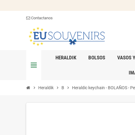
Contactanos
HERALDIK
BOLSOS
VASOS 
view_headline
IM
chevron_right
Heraldik
chevron_right
B
chevron_right
Heraldic keychain - BOLAÑOS - Pers