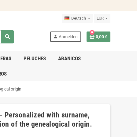
Deutsch
EUR
0
search
person
Anmelden
0,00 €
DERAS
PELUCHES
ABANICOS
ROS
gical origin.
- Personalized with surname,
ion of the genealogical origin.