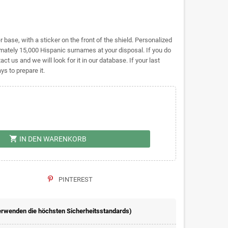
base, with a sticker on the front of the shield. Personalized
tely 15,000 Hispanic surnames at your disposal. If you do
act us and we will look for it in our database. If your last
s to prepare it.
shopping_cart
IN DEN WARENKORB
PINTEREST
erwenden die höchsten Sicherheitsstandards)