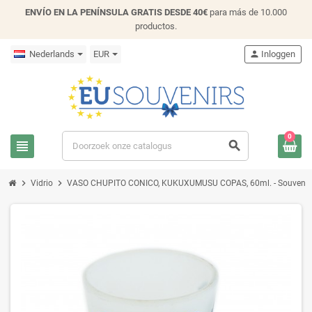
ENVÍO EN LA PENÍNSULA GRATIS DESDE 40€
para más de 10.000
productos.
Nederlands
EUR
person
Inloggen
0
view_headline
search
chevron_right
chevron_right
Vidrio
VASO CHUPITO CONICO, KUKUXUMUSU COPAS, 60ml. - Souvenir