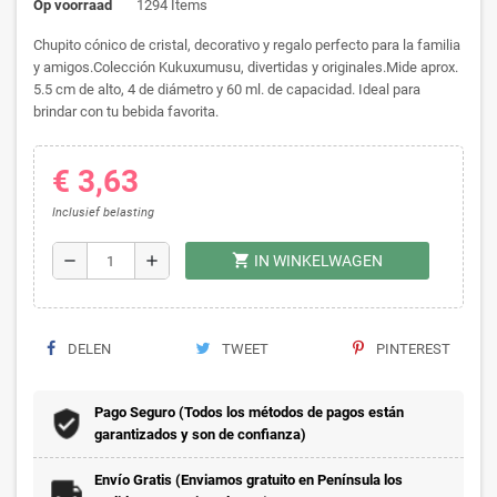
Op voorraad
1294 Items
Chupito cónico de cristal, decorativo y regalo perfecto para la familia
y amigos.Colección Kukuxumusu, divertidas y originales.Mide aprox.
5.5 cm de alto, 4 de diámetro y 60 ml. de capacidad. Ideal para
brindar con tu bebida favorita.
€ 3,63
Inclusief belasting
shopping_cart
remove
add
IN WINKELWAGEN
DELEN
TWEET
PINTEREST
Pago Seguro (Todos los métodos de pagos están
garantizados y son de confianza)
Envío Gratis (Enviamos gratuito en Península los