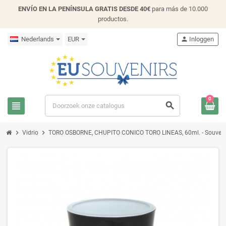
ENVÍO EN LA PENÍNSULA GRATIS DESDE 40€
para más de 10.000
productos.
Nederlands
EUR
person
Inloggen
0
view_headline
search
chevron_right
chevron_right
Vidrio
TORO OSBORNE, CHUPITO CONICO TORO LINEAS, 60ml. - Souveni