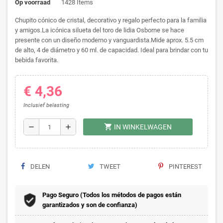
Op voorraad
1428 Items
Chupito cónico de cristal, decorativo y regalo perfecto para la familia
y amigos.La icónica silueta del toro de lidia Osborne se hace
presente con un diseño moderno y vanguardista.Mide aprox. 5.5 cm
de alto, 4 de diámetro y 60 ml. de capacidad. Ideal para brindar con tu
bebida favorita.
€ 4,36
Inclusief belasting
shopping_cart
remove
add
IN WINKELWAGEN
DELEN
TWEET
PINTEREST
Pago Seguro (Todos los métodos de pagos están
garantizados y son de confianza)