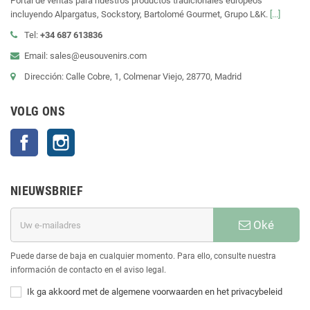
Portal de ventas para nuestros productos tradicionales europeos
incluyendo Alpargatus, Sockstory, Bartolomé Gourmet, Grupo L&K.
[...]
Tel:
+34 687 613836
Email: sales@eusouvenirs.com
Dirección: Calle Cobre, 1, Colmenar Viejo, 28770, Madrid
VOLG ONS
Facebook
Instagram
NIEUWSBRIEF
Oké
Puede darse de baja en cualquier momento. Para ello, consulte nuestra
información de contacto en el aviso legal.
Ik ga akkoord met de algemene voorwaarden en het privacybeleid