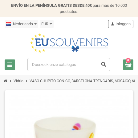
ENVÍO EN LA PENÍNSULA GRATIS DESDE 40€
para más de 10.000
productos.
Nederlands
EUR
person
Inloggen
0
view_headline
search
chevron_right
chevron_right
Vidrio
VASO CHUPITO CONICO, BARCELONA TRENCADIS, MOSAICO, 60ml.