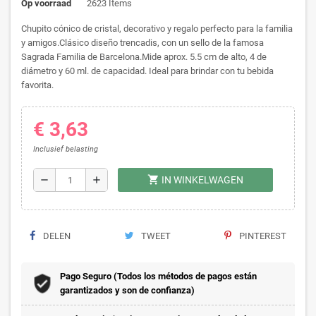
Op voorraad
2623 Items
Chupito cónico de cristal, decorativo y regalo perfecto para la familia
y amigos.Clásico diseño trencadis, con un sello de la famosa
Sagrada Familia de Barcelona.Mide aprox. 5.5 cm de alto, 4 de
diámetro y 60 ml. de capacidad. Ideal para brindar con tu bebida
favorita.
€ 3,63
Inclusief belasting
shopping_cart
remove
add
IN WINKELWAGEN
DELEN
TWEET
PINTEREST
Pago Seguro (Todos los métodos de pagos están
garantizados y son de confianza)