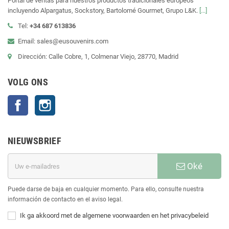
Portal de ventas para nuestros productos tradicionales europeos
incluyendo Alpargatus, Sockstory, Bartolomé Gourmet, Grupo L&K.
[...]
Tel:
+34 687 613836
Email: sales@eusouvenirs.com
Dirección: Calle Cobre, 1, Colmenar Viejo, 28770, Madrid
VOLG ONS
Facebook
Instagram
NIEUWSBRIEF
Oké
Puede darse de baja en cualquier momento. Para ello, consulte nuestra
información de contacto en el aviso legal.
Ik ga akkoord met de algemene voorwaarden en het privacybeleid