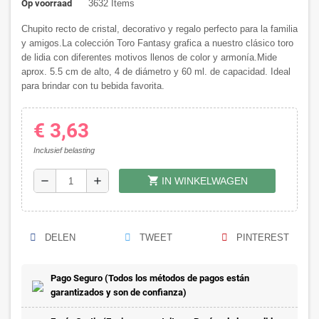
Op voorraad
3632 Items
Chupito recto de cristal, decorativo y regalo perfecto para la familia
y amigos.La colección Toro Fantasy grafica a nuestro clásico toro
de lidia con diferentes motivos llenos de color y armonía.Mide
aprox. 5.5 cm de alto, 4 de diámetro y 60 ml. de capacidad. Ideal
para brindar con tu bebida favorita.
€ 3,63
Inclusief belasting
shopping_cart
remove
add
IN WINKELWAGEN
DELEN
TWEET
PINTEREST
Pago Seguro (Todos los métodos de pagos están
garantizados y son de confianza)