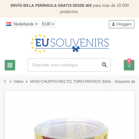
ENVÍO EN LA PENÍNSULA GRATIS DESDE 40€
para más de 10.000
productos.
Nederlands
EUR
person
Inloggen
0
view_headline
search
chevron_right
chevron_right
Vidrio
VASO CHUPITO RECTO, TORO FANTASY, 60ml. - Souvenir de 