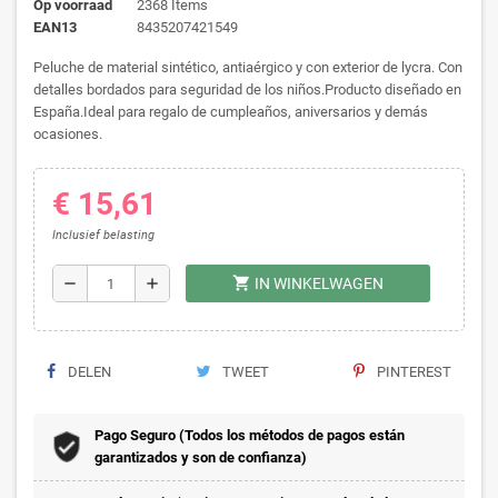
Op voorraad
2368 Items
EAN13
8435207421549
Peluche de material sintético, antiaérgico y con exterior de lycra. Con
detalles bordados para seguridad de los niños.Producto diseñado en
España.Ideal para regalo de cumpleaños, aniversarios y demás
ocasiones.
€ 15,61
Inclusief belasting
shopping_cart
remove
add
IN WINKELWAGEN
DELEN
TWEET
PINTEREST
Pago Seguro (Todos los métodos de pagos están
garantizados y son de confianza)