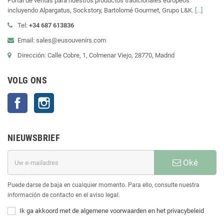
Portal de ventas para nuestros productos tradicionales europeos
incluyendo Alpargatus, Sockstory, Bartolomé Gourmet, Grupo L&K.
[...]
Tel:
+34 687 613836
Email: sales@eusouvenirs.com
Dirección: Calle Cobre, 1, Colmenar Viejo, 28770, Madrid
VOLG ONS
Facebook
Instagram
NIEUWSBRIEF
Oké
Puede darse de baja en cualquier momento. Para ello, consulte nuestra
información de contacto en el aviso legal.
Ik ga akkoord met de algemene voorwaarden en het privacybeleid