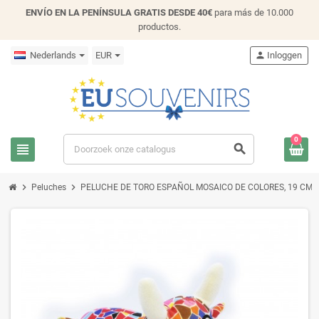
ENVÍO EN LA PENÍNSULA GRATIS DESDE 40€
para más de 10.000
productos.
Nederlands
EUR
person
Inloggen
0
view_headline
search
chevron_right
chevron_right
Peluches
PELUCHE DE TORO ESPAÑOL MOSAICO DE COLORES, 19 CM. - 