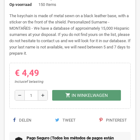
Op voorraad
150 Items
The keychain is made of metal sewn on a black leather base, with a
sticker on the front of the shield. Personalized Surname -
MONTAÑES - We have a database of approximately 15,000 Hispanic
surnames at your disposal. If you do not find yours on the list, please
do not hesitate to contact us and we will look for it in our database. If
your last name is not available, we will need between 5 and 7 days to
prepare it.
€ 4,49
Inclusief belasting
shopping_cart
remove
add
IN WINKELWAGEN
DELEN
TWEET
PINTEREST
Pago Seguro (Todos los métodos de pagos están