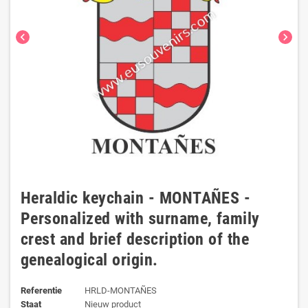
chevron_left
chevron_right
Heraldic keychain - MONTAÑES -
Personalized with surname, family
crest and brief description of the
genealogical origin.
Referentie
HRLD-MONTAÑES
Staat
Nieuw product