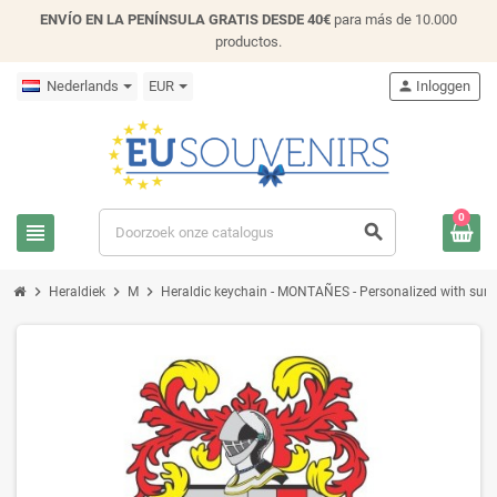
ENVÍO EN LA PENÍNSULA GRATIS DESDE 40€
para más de 10.000
productos.
Nederlands
EUR
person
Inloggen
0
view_headline
search
chevron_right
chevron_right
chevron_right
Heraldiek
M
Heraldic keychain - MONTAÑES - Personalized with surnam