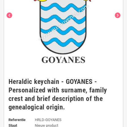
chevron_left
chevron_right
Heraldic keychain - GOYANES -
Personalized with surname, family
crest and brief description of the
genealogical origin.
Referentie
HRLD-GOYANES
Staat
Nieuw product