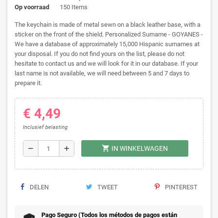
Op voorraad
150 Items
The keychain is made of metal sewn on a black leather base, with a
sticker on the front of the shield. Personalized Surname - GOYANES -
We have a database of approximately 15,000 Hispanic surnames at
your disposal. If you do not find yours on the list, please do not
hesitate to contact us and we will look for it in our database. If your
last name is not available, we will need between 5 and 7 days to
prepare it.
€ 4,49
Inclusief belasting
shopping_cart
remove
add
IN WINKELWAGEN
DELEN
TWEET
PINTEREST
Pago Seguro (Todos los métodos de pagos están