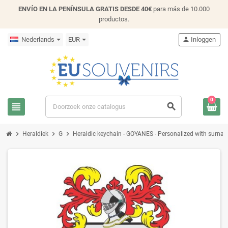
ENVÍO EN LA PENÍNSULA GRATIS DESDE 40€
para más de 10.000
productos.
Nederlands
EUR
person
Inloggen
0
view_headline
search
chevron_right
chevron_right
chevron_right
Heraldiek
G
Heraldic keychain - GOYANES - Personalized with surname,