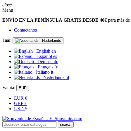
close
Menu
ENVÍO EN LA PENÍNSULA GRATIS DESDE 40€
para más de 
Contactanos
Taal:
Nederlands
English
en
Español
es
Deutsch
de
Français
fr
Italiano
it
Nederlands
nl
Valuta:
EUR
EUR
€
GBP
£
USD
$
search