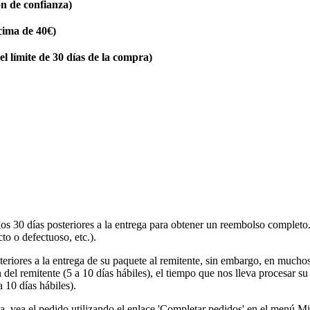
n de confianza)
cima de 40€)
l límite de 30 días de la compra)
 los 30 días posteriores a la entrega para obtener un reembolso complet
cto o defectuoso, etc.).
teriores a la entrega de su paquete al remitente, sin embargo, en much
del remitente (5 a 10 días hábiles), el tiempo que nos lleva procesar su
 10 días hábiles).
ta, vea el pedido utilizando el enlace 'Completar pedidos' en el menú Mi