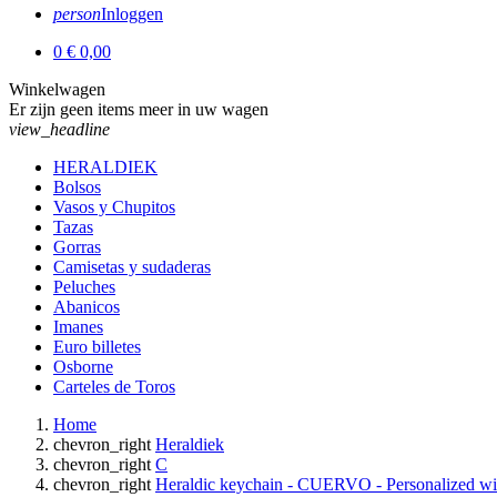
person
Inloggen
0
€ 0,00
Winkelwagen
Er zijn geen items meer in uw wagen
view_headline
HERALDIEK
Bolsos
Vasos y Chupitos
Tazas
Gorras
Camisetas y sudaderas
Peluches
Abanicos
Imanes
Euro billetes
Osborne
Carteles de Toros
Home
chevron_right
Heraldiek
chevron_right
C
chevron_right
Heraldic keychain - CUERVO - Personalized with 