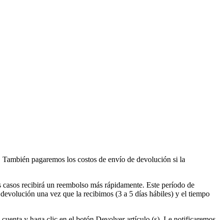
o. También pagaremos los costos de envío de devolución si la
os casos recibirá un reembolso más rápidamente. Este período de
 devolución una vez que la recibimos (3 a 5 días hábiles) y el tiempo
 cuenta y haga clic en el botón Devolver artículo (s). Le notificaremos