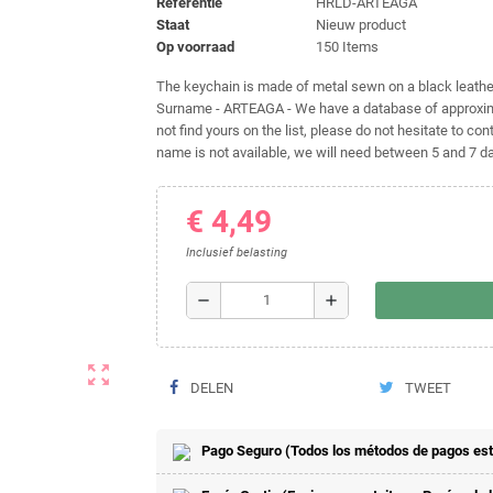
Referentie
HRLD-ARTEAGA
Staat
Nieuw product
Op voorraad
150 Items
The keychain is made of metal sewn on a black leather 
Surname - ARTEAGA - We have a database of approxima
not find yours on the list, please do not hesitate to cont
name is not available, we will need between 5 and 7 day
€ 4,49
Inclusief belasting
remove
add
zoom_out_map
DELEN
TWEET
Pago Seguro (Todos los métodos de pagos est