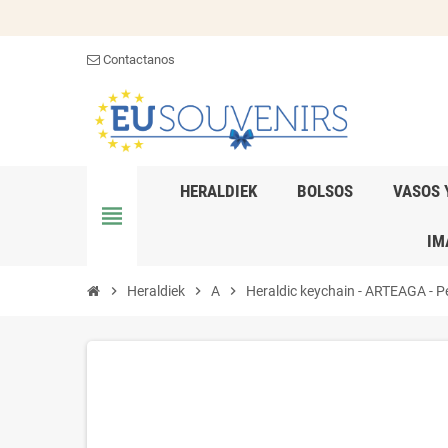
Contactanos
HERALDIEK
BOLSOS
VASOS 
view_headline
IM
chevron_right
Heraldiek
chevron_right
A
chevron_right
Heraldic keychain - ARTEAGA - Per