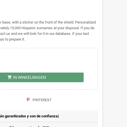
base, with a sticker on the front of the shield. Personalized
tely 15,000 Hispanic surnames at your disposal. If you do
act us and we will look for it in our database. If your last
s to prepare it.
shopping_cart
IN WINKELWAGEN
PINTEREST
án garantizados y son de confianza)