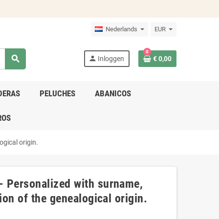
Nederlands
EUR
0
search
person
Inloggen
€ 0,00
DERAS
PELUCHES
ABANICOS
ROS
gical origin.
- Personalized with surname,
ion of the genealogical origin.