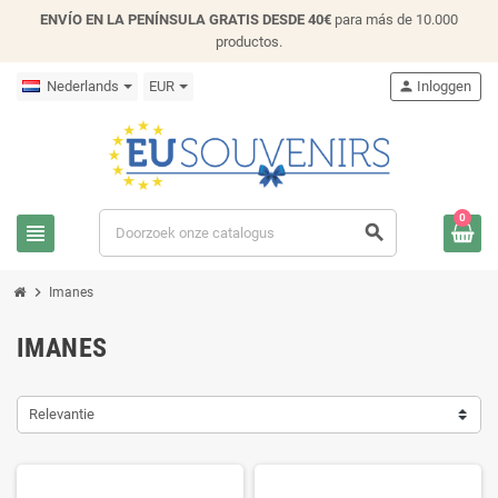
ENVÍO EN LA PENÍNSULA GRATIS DESDE 40€
para más de 10.000
productos.
Nederlands
EUR
person
Inloggen
0
view_headline
search
chevron_right
Imanes
IMANES
Relevantie