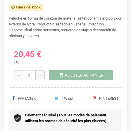
Fuera de stock
block
Peluche en forma de corazón de material sintético, antialérgico y con
exterior de lycra. Producto diseñado en España. Colección
Osborne.Ideal como souvenirs, recuerdo de viaje o decoración de
oficinas y hogares.
20,45 €
TTC
shopping_cart
remove
add
AJOUTER AU PANIER
PARTAGER
TWEET
PINTEREST
Paiement sécurisé (Tous les modes de paiement
utilisent les normes de sécurité les plus élevées)