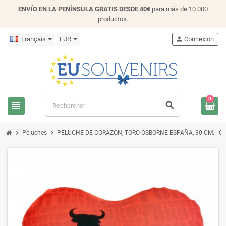
ENVÍO EN LA PENÍNSULA GRATIS DESDE 40€
para más de 10.000
productos.
Français
EUR
person
Connexion
0
view_headline
search
chevron_right
chevron_right
Peluches
PELUCHE DE CORAZÓN, TORO OSBORNE ESPAÑA, 30 CM. - CO