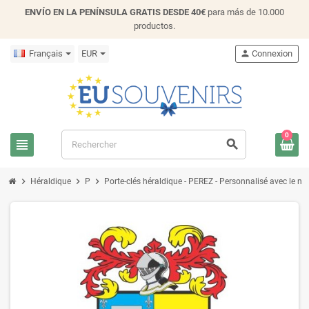
ENVÍO EN LA PENÍNSULA GRATIS DESDE 40€
para más de 10.000
productos.
Français
EUR
person
Connexion
0
view_headline
search
chevron_right
chevron_right
chevron_right
Héraldique
P
Porte-clés héraldique - PEREZ - Personnalisé avec le nom