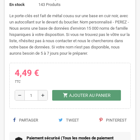
En stock
143 Produits
Le porte-clés est fait de métal cousu sur une base en cuir noir, avec
un autocollant sur le devant du bouclier. Nom personnalisé - PEREZ -
Nous avons une base de données d'environ 15 000 noms de famille
hispaniques à votre disposition. Si vous ne trouvez pas le vôtre sur la
liste, n'hésitez pas à nous contacter et nous le chercherons dans
notre base de données. Si votre nom n'est pas disponible, nous
aurons besoin de 5 à 7 jours pour le préparer.
4,49 €
TTC
shopping_cart
remove
add
AJOUTER AU PANIER
PARTAGER
TWEET
PINTEREST
Paiement sécurisé (Tous les modes de paiement