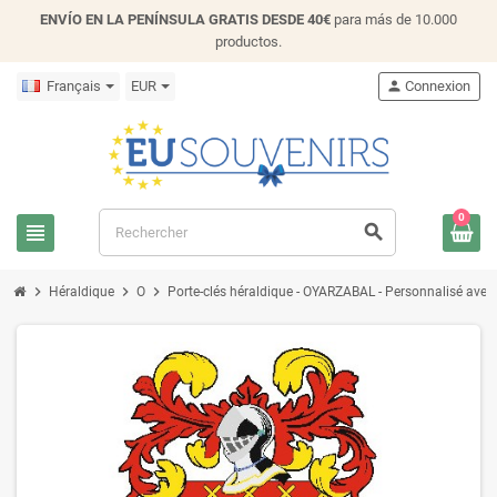
ENVÍO EN LA PENÍNSULA GRATIS DESDE 40€
para más de 10.000
productos.
Français
EUR
person
Connexion
0
view_headline
search
chevron_right
chevron_right
chevron_right
Héraldique
O
Porte-clés héraldique - OYARZABAL - Personnalisé avec l