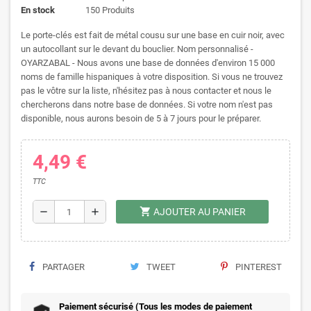
En stock
150 Produits
Le porte-clés est fait de métal cousu sur une base en cuir noir, avec
un autocollant sur le devant du bouclier. Nom personnalisé -
OYARZABAL - Nous avons une base de données d'environ 15 000
noms de famille hispaniques à votre disposition. Si vous ne trouvez
pas le vôtre sur la liste, n'hésitez pas à nous contacter et nous le
chercherons dans notre base de données. Si votre nom n'est pas
disponible, nous aurons besoin de 5 à 7 jours pour le préparer.
4,49 €
TTC
shopping_cart
remove
add
AJOUTER AU PANIER
PARTAGER
TWEET
PINTEREST
Paiement sécurisé (Tous les modes de paiement