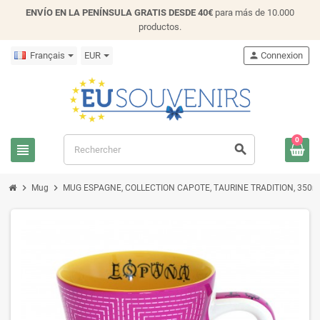
ENVÍO EN LA PENÍNSULA GRATIS DESDE 40€
para más de 10.000
productos.
Français
EUR
person
Connexion
0
view_headline
search
chevron_right
chevron_right
Mug
MUG ESPAGNE, COLLECTION CAPOTE, TAURINE TRADITION, 350ml. 