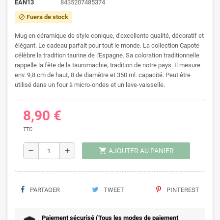
EAN13
8435207485374
Fuera de stock
block
Mug en céramique de style conique, d'excellente qualité, décoratif et
élégant. Le cadeau parfait pour tout le monde. La collection Capote
célèbre la tradition taurine de l'Espagne. Sa coloration traditionnelle
rappelle la fête de la tauromachie, tradition de notre pays. Il mesure
env. 9,8 cm de haut, 8 de diamètre et 350 ml. capacité. Peut être
utilisé dans un four à micro-ondes et un lave-vaisselle.
8,90 €
TTC
shopping_cart
remove
add
AJOUTER AU PANIER
PARTAGER
TWEET
PINTEREST
Paiement sécurisé (Tous les modes de paiement