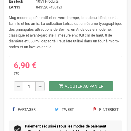
En stock
1051 Produits
EAN13
8435207430121
Mug moderne, décoratif et en verre trempé, le cadeau idéal pour la
famille et les amis. La collection Letras est un résumé typographique
des principales attractions de Séville, en Andalousie, moderne,
classique et avant-gardiste. Il mesure env. 9,8 cm de haut, 8 de
diamètre et 350 ml. capacité. Peut être utilisé dans un four à micro-
ondes et un lave-vaisselle.
6,90 €
TTC
shopping_cart
remove
add
AJOUTER AU PANIER
PARTAGER
TWEET
PINTEREST
Paiement sécurisé (Tous les modes de paiement