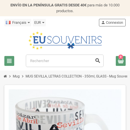
ENVÍO EN LA PENÍNSULA GRATIS DESDE 40€
para más de 10.000
productos.
Français
EUR
person
Connexion
0
view_headline
search
chevron_right
chevron_right
Mug
MUG SEVILLA, LETRAS COLLECTION - 350ml, GLASS - Mug Souveni