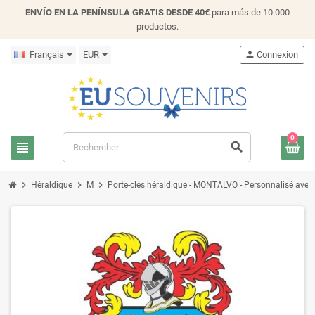
ENVÍO EN LA PENÍNSULA GRATIS DESDE 40€
para más de 10.000
productos.
Français
EUR
person
Connexion
0
view_headline
search
chevron_right
chevron_right
chevron_right
Héraldique
M
Porte-clés héraldique - MONTALVO - Personnalisé avec le