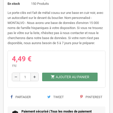
En stock
150 Produits
Le porte-clés est fait de métal cousu sur une base en cuir noir, avec
un autocollant sur le devant du bouclier. Nom personnalisé -
MONTALVO - Nous avons une base de données d'environ 15 000
noms de famille hispaniques à votre disposition. Si vous ne trouvez
pas le vôtre sur la liste, n'hésitez pas à nous contacter et nous le
chercherons dans notre base de données. Si votre nom n'est pas
disponible, nous aurons besoin de 5 à 7 jours pour le préparer.
4,49 €
TTC
shopping_cart
remove
add
AJOUTER AU PANIER
PARTAGER
TWEET
PINTEREST
Paiement sécurisé (Tous les modes de paiement