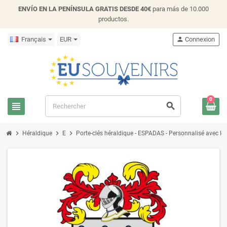
ENVÍO EN LA PENÍNSULA GRATIS DESDE 40€
para más de 10.000
productos.
Français
EUR
person
Connexion
0
view_headline
search
chevron_right
chevron_right
chevron_right
Héraldique
E
Porte-clés héraldique - ESPADAS - Personnalisé avec le n