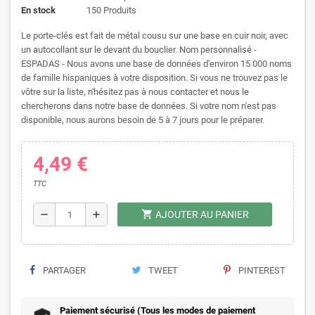
En stock
150 Produits
Le porte-clés est fait de métal cousu sur une base en cuir noir, avec
un autocollant sur le devant du bouclier. Nom personnalisé -
ESPADAS - Nous avons une base de données d'environ 15 000 noms
de famille hispaniques à votre disposition. Si vous ne trouvez pas le
vôtre sur la liste, n'hésitez pas à nous contacter et nous le
chercherons dans notre base de données. Si votre nom n'est pas
disponible, nous aurons besoin de 5 à 7 jours pour le préparer.
4,49 €
TTC
shopping_cart
remove
add
AJOUTER AU PANIER
PARTAGER
TWEET
PINTEREST
Paiement sécurisé (Tous les modes de paiement