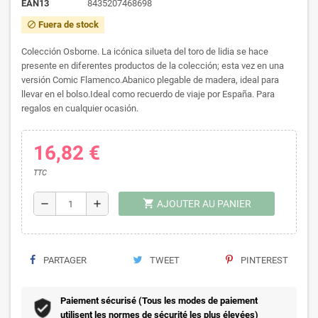
EAN13
8435207468698
Fuera de stock
block
Colección Osborne. La icónica silueta del toro de lidia se hace
presente en diferentes productos de la colección; esta vez en una
versión Comic Flamenco.Abanico plegable de madera, ideal para
llevar en el bolso.Ideal como recuerdo de viaje por España. Para
regalos en cualquier ocasión.
16,82 €
TTC
shopping_cart
remove
add
AJOUTER AU PANIER
PARTAGER
TWEET
PINTEREST
Paiement sécurisé (Tous les modes de paiement
utilisent les normes de sécurité les plus élevées)