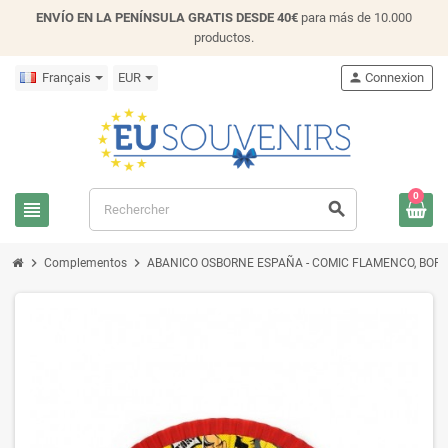
ENVÍO EN LA PENÍNSULA GRATIS DESDE 40€
para más de 10.000
productos.
Français
EUR
person
Connexion
0
view_headline
search
chevron_right
chevron_right
Complementos
ABANICO OSBORNE ESPAÑA - COMIC FLAMENCO, BORDE 