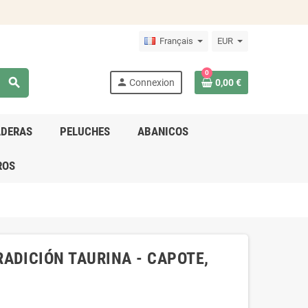
Français
EUR
0
search
person
Connexion
0,00 €
ADERAS
PELUCHES
ABANICOS
ROS
ADICIÓN TAURINA - CAPOTE,