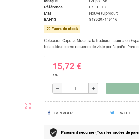
Marque
Grupo L&K
Référence
LK-10513
État
Nouveau produit
EAN13
8435207449116
Fuera de stock
block
Colección Capote. Muestra la tradición taurina en Espa
bolso.Ideal como recuerdo de viaje por España. Para r
15,72 €
TTC
remove
add
zoom_out_map
PARTAGER
TWEET
Paiement sécurisé (Tous les modes de paieme