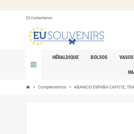
Contactanos
HÉRALDIQUE
BOLSOS
VASOS
view_headline
IM
chevron_right
Complementos
chevron_right
ABANICO ESPAÑA CAPOTE, TRAD