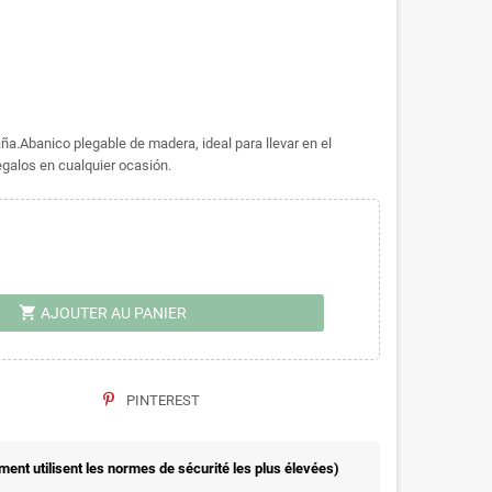
ña.Abanico plegable de madera, ideal para llevar en el
egalos en cualquier ocasión.
shopping_cart
AJOUTER AU PANIER
PINTEREST
nt utilisent les normes de sécurité les plus élevées)