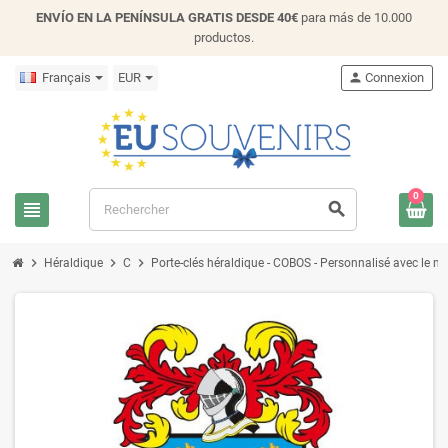
ENVÍO EN LA PENÍNSULA GRATIS DESDE 40€
para más de 10.000
productos.
Français
EUR
person
Connexion
0
view_headline
search
chevron_right
chevron_right
chevron_right
Héraldique
C
Porte-clés héraldique - COBOS - Personnalisé avec le nom