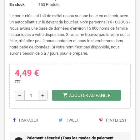
En stock
150 Produits
Le porte-clés est fait de métal cousu sur une base en cuir noir, avec
un autocollant sur le devant du bouclier. Nom personnalisé - COBOS -
Nous avons une base de données d'environ 15 000 noms de famille
hispaniques à votre disposition. Si vous ne trouvez pas le vôtre sur la
liste, n'hésitez pas à nous contacter et nous le chercherons dans
notre base de données. Si votre nom n'est pas disponible, nous
aurons besoin de 5 à 7 jours pour le préparer.
4,49 €
TTC
shopping_cart
remove
add
AJOUTER AU PANIER
PARTAGER
TWEET
PINTEREST
Paiement sécurisé (Tous les modes de paiement