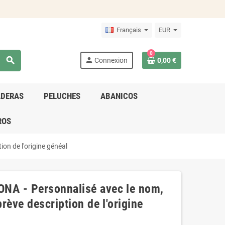
Français
EUR
0
search
person
Connexion
0,00 €
ADERAS
PELUCHES
ABANICOS
ROS
ion de l'origine généal
ONA - Personnalisé avec le nom,
brève description de l'origine