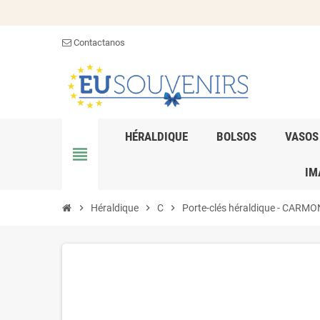
Contactanos
HÉRALDIQUE
BOLSOS
VASOS
view_headline
IM
chevron_right
Héraldique
chevron_right
C
chevron_right
Porte-clés héraldique - CARMONA