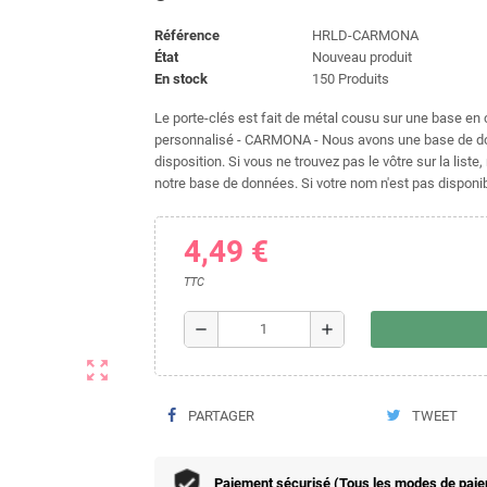
Référence
HRLD-CARMONA
État
Nouveau produit
En stock
150 Produits
Le porte-clés est fait de métal cousu sur une base en c
personnalisé - CARMONA - Nous avons une base de don
disposition. Si vous ne trouvez pas le vôtre sur la list
notre base de données. Si votre nom n'est pas disponibl
4,49 €
TTC
remove
add
zoom_out_map
PARTAGER
TWEET
Paiement sécurisé (Tous les modes de paieme