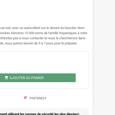
uir noir, avec un autocollant sur le devant du bouclier. Nom
nées d'environ 15 000 noms de famille hispaniques à votre
e, n'hésitez pas à nous contacter et nous le chercherons dans
e, nous aurons besoin de 5 à 7 jours pour le préparer.
shopping_cart
AJOUTER AU PANIER
PINTEREST
nt utilisent les normes de sécurité les plus élevées)