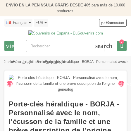
ENVÍO EN LA PENÍNSULA GRATIS DESDE 40€
para más de 10.000
productos.
Français
EUR
person
Connexion
0
view_headline
search
chevron_right
chevron_right
chevron_right
Héraldique
B
Porte-clés héraldique - BORJA - Personnalisé avec le n
chevron_left
chev
Porte-clés héraldique - BORJA -
Personnalisé avec le nom,
l'écusson de la famille et une
brève description de l'origine