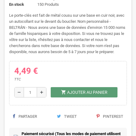
En stock
150 Produits
Le porte-clés est fait de métal cousu sur une base en cuir noir, avec
un autocollant sur le devant du bouclier. Nom personnalisé -
BELTRÁN - Nous avons une base de données d'environ 15 000 noms
de famille hispaniques à votre disposition. Si vous ne trouvez pas le
vôtre sur la liste, n'hésitez pas à nous contacter et nous le
chercherons dans notre base de données. Si votre nom n'est pas
disponible, nous aurons besoin de 5 à 7 jours pour le préparer.
4,49 €
TTC
shopping_cart
remove
add
AJOUTER AU PANIER
PARTAGER
TWEET
PINTEREST
Paiement sécurisé (Tous les modes de paiement utilisent