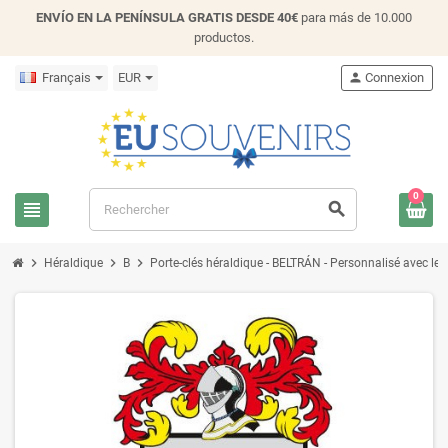
ENVÍO EN LA PENÍNSULA GRATIS DESDE 40€
para más de 10.000
productos.
Français
EUR
person
Connexion
0
view_headline
search
chevron_right
chevron_right
chevron_right
Héraldique
B
Porte-clés héraldique - BELTRÁN - Personnalisé avec le n